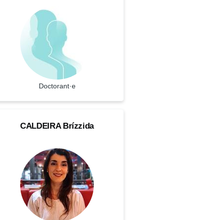
renom
atut
Doctorant·e
ALDEIRA
OM
CALDEIRA
Brízzida
ízzida
ctorant·e
renom