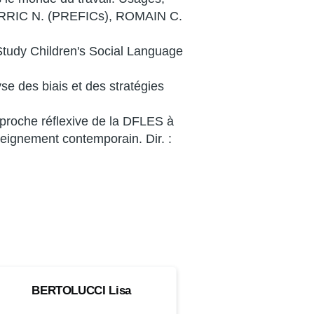
 : GARRIC N. (PREFICs), ROMAIN C.
tudy Children's Social Language
yse des biais et des stratégies
pproche réflexive de la DFLES à
seignement contemporain. Dir. :
ERTOLUCCI
OM
BERTOLUCCI
Lisa
sa
ctorant·e