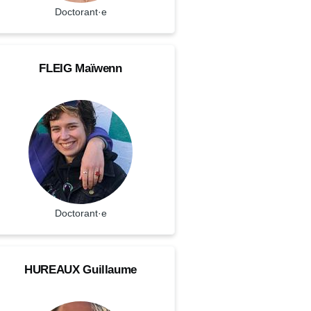
atut
Doctorant·e
EIG
OM
FLEIG
Maïwenn
ïwenn
ctorant·e
renom
atut
Doctorant·e
UREAUX
OM
HUREAUX
Guillaume
illaume
ctorant·e
renom