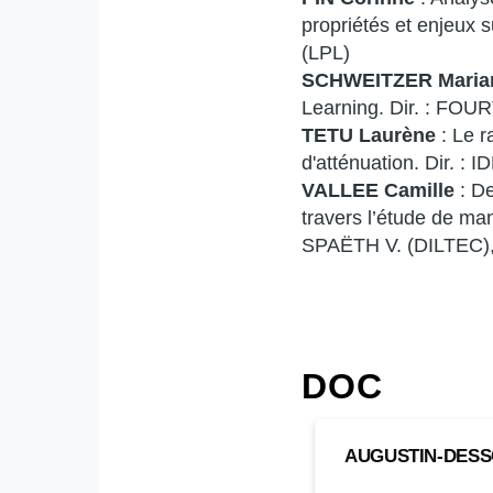
propriétés et enjeux 
(LPL)
SCHWEITZER Maria
Learning. Dir. : FOU
TETU Laurène
: Le r
d'atténuation. Dir. :
VALLEE Camille
: D
travers l’étude de ma
SPAËTH V. (DILTEC),
DOC
AUGUSTIN-
NOM
AUGUSTIN-DESS
DESSOLIN
Yanis