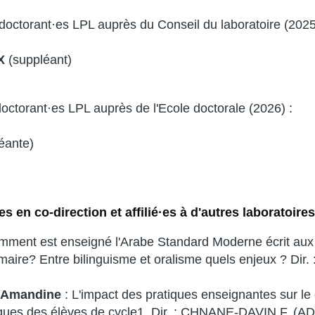
doctorant·es LPL auprès du Conseil du laboratoire (202
X
(suppléant)
ctorant·es LPL auprès de l'Ecole doctorale (2026) :
éante)
s en co-direction et affilié·es à d'autres laboratoires
mment est enseigné l'Arabe Standard Moderne écrit au
maire? Entre bilinguisme et oralisme quels enjeux ? Di
 Amandine
: L'impact des pratiques enseignantes sur l
ques des élèves de cycle1. Dir. : CHNANE-DAVIN F. (A