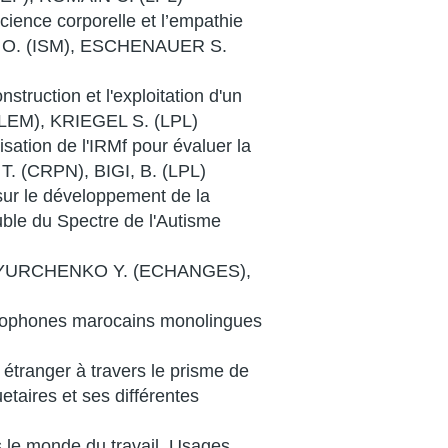
nscience corporelle et l’empathie
VORS O. (ISM), ESCHENAUER S.
struction et l'exploitation d'un
DILEM), KRIEGEL S. (LPL)
isation de l'IRMf pour évaluer la
T. (CRPN), BIGI, B. (LPL)
sur le développement de la
uble du Spectre de l'Autisme
)
Dir. : YURCHENKO Y. (ECHANGES),
abophones marocains monolingues
étranger à travers le prisme de
etaires et ses différentes
s le monde du travail. Usages,