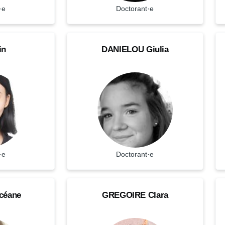
·e
Statut
Doctorant·e
St
DANIELOU
FL
NOM
N
in
DANIELOU
Giulia
Giulia
Ma
Doctorant·e
Do
Prenom
P
·e
Statut
Doctorant·e
St
GREGOIRE
H
NOM
N
céane
GREGOIRE
Clara
Clara
Gu
Doctorant·e
Do
Prenom
P