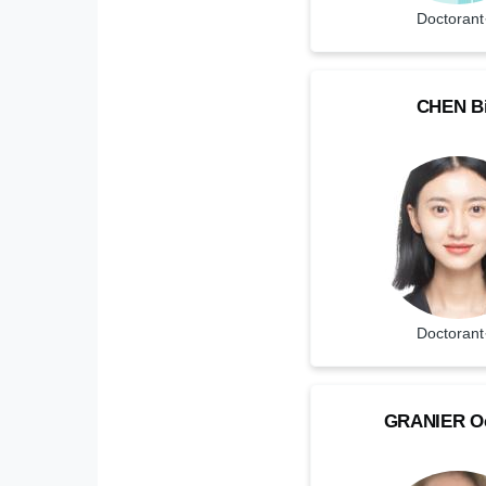
Statut
Doctorant
CHEN
NOM
CHEN
B
Bin
Doctorant·e
Prenom
Statut
Doctorant
GRANIER
NOM
GRANIER
O
Océane
Doctorant·e
Prenom