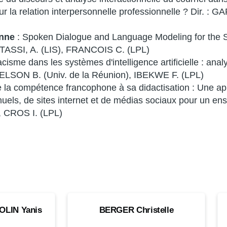
sur la relation interpersonnelle professionnelle ? Dir.
nne
: Spoken Dialogue and Language Modeling for the S
RTASSI, A. (LIS), FRANCOIS C. (LPL)
acisme dans les systèmes d'intelligence artificielle : anal
 IDELSON B. (Univ. de la Réunion), IBEKWE F. (LPL)
e la compétence francophone à sa didactisation : Une a
nuels, de sites internet et de médias sociaux pour un en
 CROS I. (LPL)
BERGER
B
NOM
N
OLIN
Yanis
BERGER
Christelle
Christelle
Li
Doctorant·e
Do