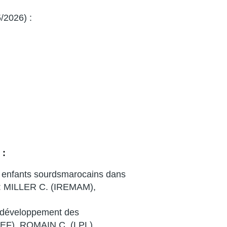
5/2026) :
 :
x enfants sourdsmarocains dans
r. : MILLER C. (IREMAM),
e développement des
DEF), ROMAIN C. (LPL)