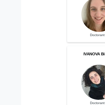
Statut
Doctorant
IVANOVA
NOM
IVANOVA
Bi
Bissera
Doctorant·e
Prenom
Statut
Doctorant