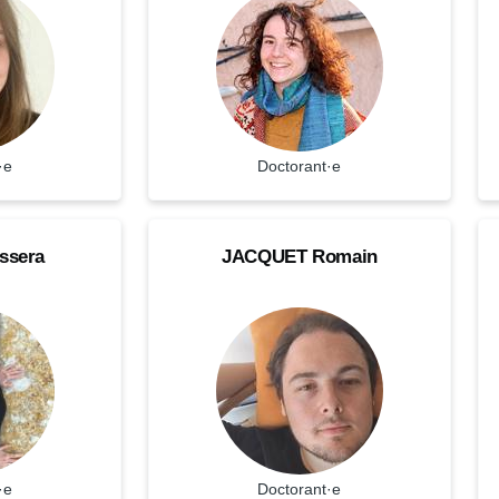
·e
Statut
Doctorant·e
St
JACQUET
LA
NOM
N
ssera
JACQUET
Romain
Romain
An
Doctorant·e
Do
Prenom
P
·e
Statut
Doctorant·e
St