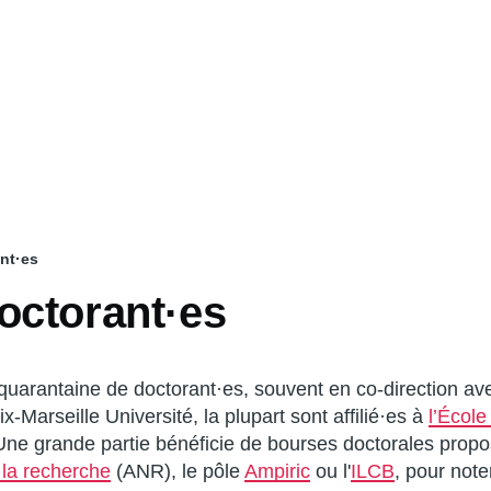
nt·es
octorant·es
quarantaine de doctorant·es, souvent en co-direction ave
x-Marseille Université, la plupart sont affilié·es à
l’École
Une grande partie bénéficie de bourses doctorales prop
 la recherche
(ANR), le pôle
Ampiric
ou l'
ILCB
, pour not