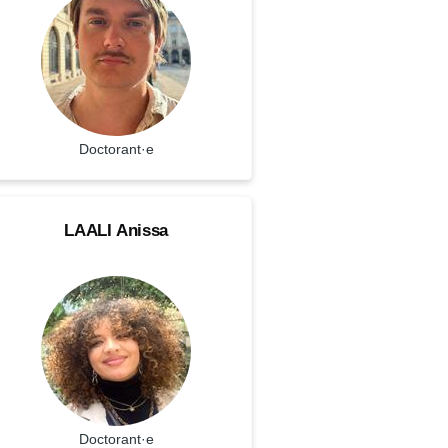
atut
Doctorant·e
ALI
OM
LAALI
Anissa
issa
ctorant·e
renom
atut
Doctorant·e