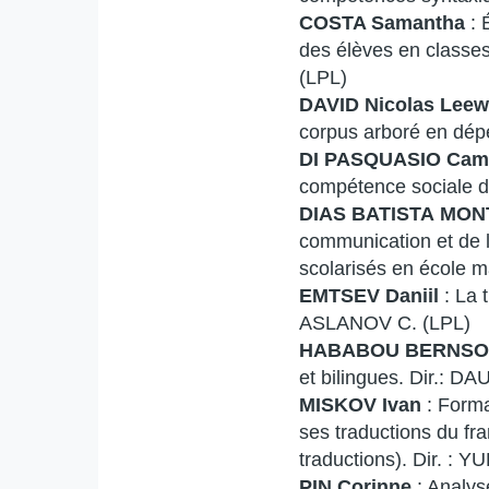
COSTA Samantha
: 
des élèves en clas
(LPL)
DAVID Nicolas Lee
corpus arboré en dép
DI PASQUASIO Cami
compétence sociale d
DIAS BATISTA MONT
communication et de l
scolarisés en école 
EMTSEV Daniil
: La 
ASLANOV C. (LPL)
HABABOU BERNSON 
et bilingues. Dir.: 
MISKOV Ivan
: Form
ses traductions du fra
traductions). Dir. 
PIN Corinne
: Analys