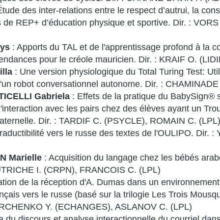
Étude des inter-relations entre le respect d’autrui, la co
ses de REP+ d’éducation physique et sportive. Dir. : 
wys
: Apports du TAL et de l'apprentissage profond à la con
endances pour le créole mauricien. Dir. : KRAIF O. (LI
lla
: Une version physiologique du Total Turing Test: Util
'un robot conversationnel autonome. Dir. : CHAMINADE 
ICELLI Gabriela
: Effets de la pratique du BabySign® 
'interaction avec les pairs chez des élèves ayant un Tro
maternelle. Dir. : TARDIF C. (PSYCLE), ROMAIN C. (LPL
traductibilité vers le russe des textes de l'OULIPO. 
Marielle
: Acquisition du langage chez les bébés ar
DAUTRICHE I. (CRPN), FRANCOIS C. (LPL)
ation de la réception d'A. Dumas dans un environnement 
nçais vers le russe (basé sur la trilogie Les Trois Mousqu
: YURCHENKO Y. (ECHANGES), ASLANOV C. (LPL)
e du discours et analyse interactionnelle du courriel dan