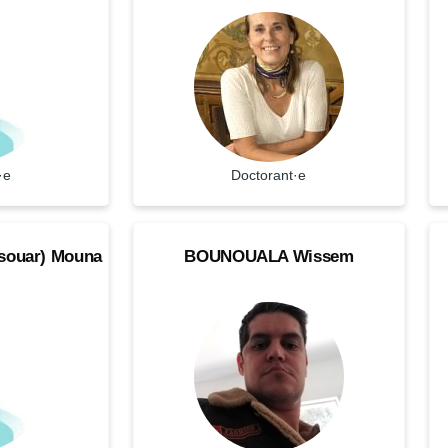
Prenom
P
·e
Statut
Doctorant·e
St
BOUNOUALA
C
NOM
N
ouar)
Mouna
BOUNOUALA
Wissem
Wissem
Br
Doctorant·e
Do
Prenom
P