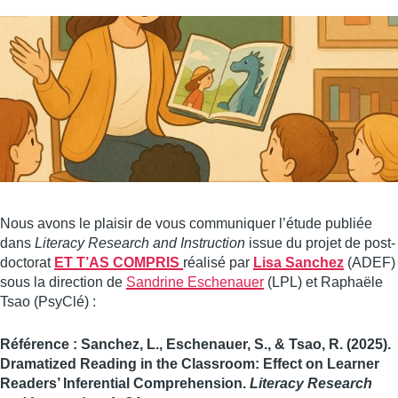
Image
Nous avons le plaisir de vous communiquer l’étude publiée
dans
Literacy Research and Instruction
issue du projet de post-
doctorat
ET T’AS COMPRIS
réalisé par
Lisa Sanchez
(ADEF)
sous la direction de
Sandrine Eschenauer
(LPL) et Raphaële
Tsao (PsyClé) :
Référence : Sanchez, L., Eschenauer, S., & Tsao, R. (2025).
Dramatized Reading in the Classroom: Effect on Learner
Readers’ Inferential Comprehension.
Literacy Research