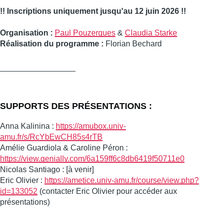
!! Inscriptions uniquement jusqu'au 12 juin 2026 !!
Organisation :
Paul Pouzergues
&
Claudia Starke
Réalisation du programme :
Florian Bechard
_________________
SUPPORTS DES PRÉSENTATIONS :
Anna Kalinina :
https://amubox.univ-
amu.fr/s/RcYbEwCH85s4rTB
Amélie Guardiola & Caroline Péron :
https://view.genially.com/6a159ff6c8db6419f50711e0
Nicolas Santiago : [à venir]
Eric Olivier :
https://ametice.univ-amu.fr/course/view.php?
id=133052
(contacter Eric Olivier pour accéder aux
présentations)