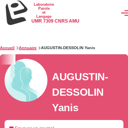
Aller au contenu principal
Laboratoire
Parole
et
Men
Langage
UMR 7309 CNRS AMU
Accueil
Annuaire
AUGUSTIN-DESSOLIN Yanis
AUGUSTIN-
DESSOLIN
Yanis