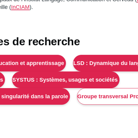
lle (
InCIAM
).
es de recherche
ucation et apprentissage
LSD : Dynamique du lang
ns
SYSTUS : Systèmes, usages et sociétés
 singularité dans la parole
Groupe transversal Pr