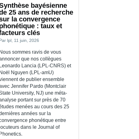
de
Synthèse bayésienne
de 25 ans de recherche
l’IMRF
sur la convergence
2026
phonétique : taux et
facteurs clés
Par
lpl
, 11 juin, 2026
Nous sommes ravis de vous
annoncer que nos collègues
Leonardo Lancia (LPL-CNRS) et
Noël Nguyen (LPL-amU)
viennent de publier ensemble
avec Jennifer Pardo (Montclair
State University, NJ) une méta-
analyse portant sur près de 70
études menées au cours des 25
dernières années sur la
convergence phonétique entre
locuteurs dans le Journal of
Phonetics.