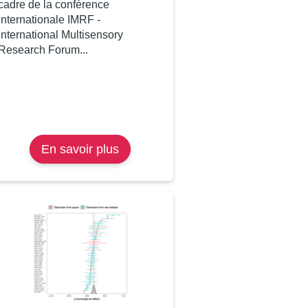
cadre de la conférence
internationale IMRF -
International Multisensory
Research Forum...
En savoir plus
sur
Lisa
Bertolucci
lauréate
«
Young
Research
Talk
»