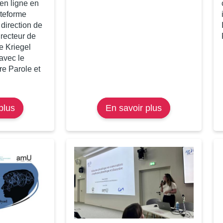
en ligne en
ateforme
direction de
recteur de
le Kriegel
 avec le
re Parole et
plus
sur
En savoir plus
sur
Études
Étudiant·es
Créoles
et
1978-
acteur·es
2000
du
en
changement
accès
libre
sur