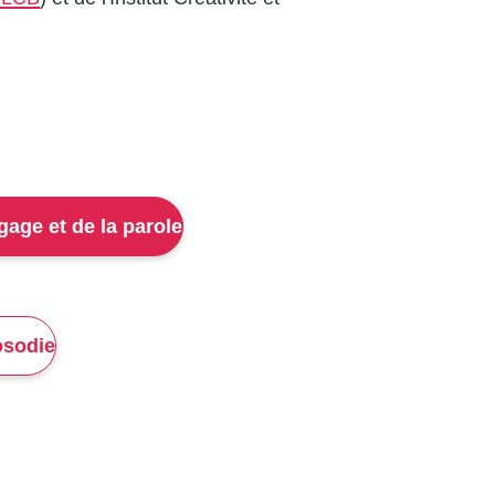
age et de la parole
osodie