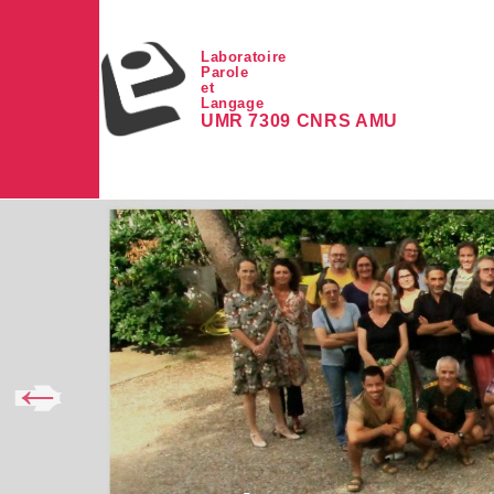
Aller au contenu principal
Laboratoire
Parole
et
Langage
UMR 7309 CNRS AMU
Image