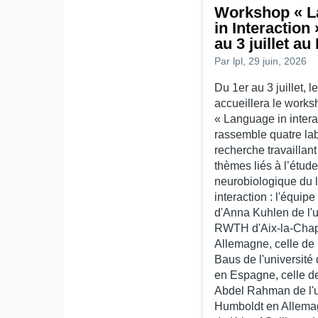
Workshop « 
in Interaction
au 3 juillet au
Par
lpl
, 29 juin, 2026
Du 1er au 3 juillet, l
accueillera le work
« Language in intera
rassemble quatre lab
recherche travaillant
thèmes liés à l’étude
neurobiologique du 
interaction : l'équip
d'Anna Kuhlen de l'u
RWTH d'Aix-la-Chap
Allemagne, celle de 
Baus de l'université
en Espagne, celle 
Abdel Rahman de l'u
Humboldt en Allemag