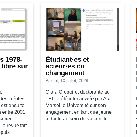
s 1978-
Étudiant·es et
libre sur
acteur·es du
changement
Par
lpl
, 10 juillet, 2026
té
Clara Grégoire, doctorante au
udes créoles
LPL, a été interviewée par Aix-
 est ensuite
Marseille Université sur son
n entre 2001
engagement en tant que jeune
papier
aidante au sein de sa famille..
la revue fait
epuis