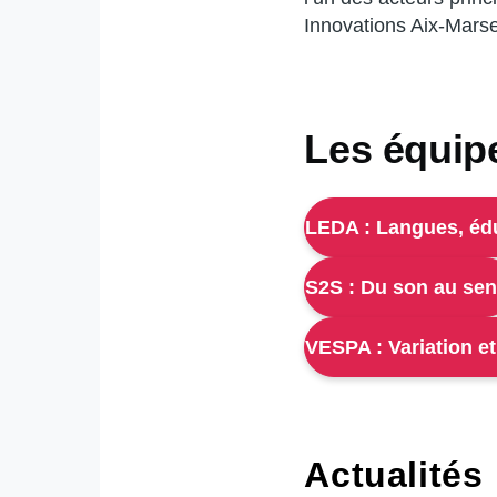
Innovations Aix-Marsei
Les équip
LEDA : Langues, éd
S2S : Du son au se
VESPA : Variation et
Actualités