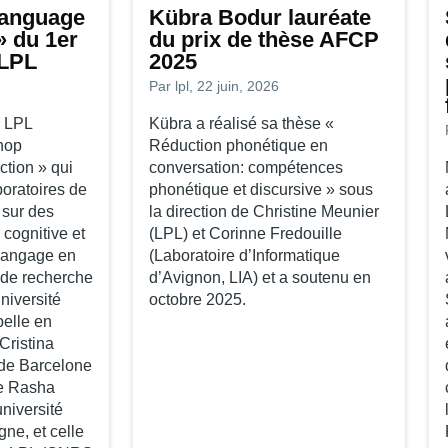
Persée
Language
Kübra Bodur lauréate
 » du 1er
du prix de thèse AFCP
 LPL
2025
Par
lpl
, 22 juin, 2026
e LPL
Kübra a réalisé sa thèse «
shop
Réduction phonétique en
ction » qui
conversation: compétences
oratoires de
phonétique et discursive » sous
 sur des
la direction de Christine Meunier
 cognitive et
(LPL) et Corinne Fredouille
langage en
(Laboratoire d’Informatique
e de recherche
d’Avignon, LIA) et a soutenu en
niversité
octobre 2025.
elle en
Cristina
 de Barcelone
de Rasha
niversité
ne, et celle