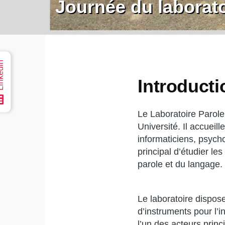
Journée du laborato
edin
Accueil
Introducti
Le Laboratoire Parol
Université. Il accueil
informaticiens, psycho
principal d’étudier l
parole et du langage.
Le laboratoire dispos
d’instruments pour l’in
l’un des acteurs prin